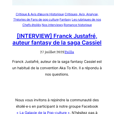
Critique & Avis d’œuvre Historique
Critiques, Avis, Analyse,
Théories de Fans de pop culture
Fantasy
Les rubriques de nos
Chefs étoilés
Nos interviews
Romance historique
[INTERVIEW] Franck Justafré,
auteur fantasy de la saga Cassiel
27 juillet 2025
Tsilla
Franck Justafré, auteur de la saga fantasy Cassiel est
un habitué de la convention Aka To Kin. Il a répondu à
nos questions.
Nous vous invitons à rejoindre la communauté des
étoilé·e·s en participant à notre groupe Facebook
« La Galaxie de la Pop-culture »
. N’hésitez pas à