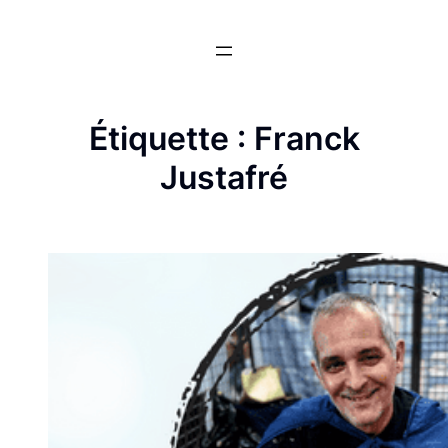
Aller
au
contenu
Étiquette :
Franck
Justafré