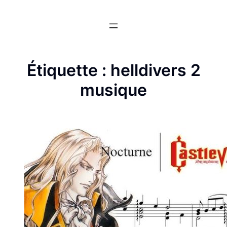
Aller
au
contenu
Étiquette :
helldivers 2
musique