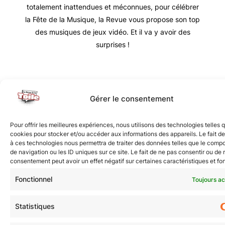
totalement inattendues et méconnues, pour célébrer
la Fête de la Musique, la Revue vous propose son top
des musiques de jeux vidéo. Et il va y avoir des
surprises !
Nous vous invitons à rejoindre la communauté des
Gérer le consentement
étoilé·e·s en participant à notre groupe Facebook
« La Galaxie de la Pop-culture »
. N’hésitez pas à
Pour offrir les meilleures expériences, nous utilisons des technologies telles 
nous suivre sur tous nos réseaux !
cookies pour stocker et/ou accéder aux informations des appareils. Le fait de
à ces technologies nous permettra de traiter des données telles que le comp
de navigation ou les ID uniques sur ce site. Le fait de ne pas consentir ou de r
consentement peut avoir un effet négatif sur certaines caractéristiques et fo
Fonctionnel
Toujours ac
Statistiques
© Revue de la Toile 2018 – 2026 | Thème Mesa WPEX par