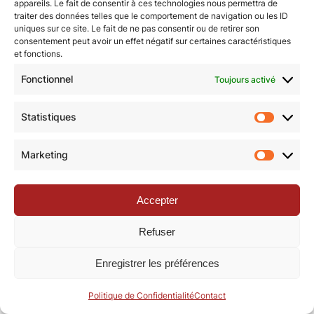
appareils. Le fait de consentir à ces technologies nous permettra de
traiter des données telles que le comportement de navigation ou les ID
uniques sur ce site. Le fait de ne pas consentir ou de retirer son
© Revue de la Toile 2018 – 2026 | Thème Mesa WPEX par
consentement peut avoir un effet négatif sur certaines caractéristiques
et fonctions.
WPExplorer
|
Politique de confidentialité
|
Mentions légales
Fonctionnel
Toujours activé
Statistiques
Statisti
Marketing
Marketi
Accepter
Refuser
Enregistrer les préférences
Politique de Confidentialité
Contact