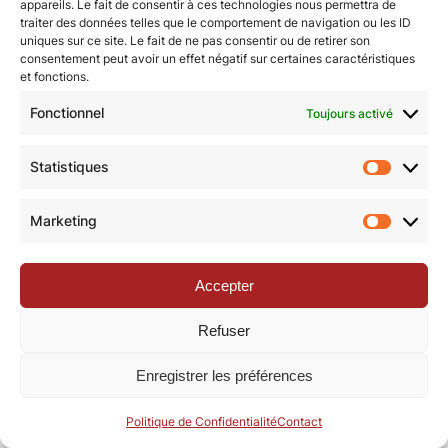
appareils. Le fait de consentir à ces technologies nous permettra de
traiter des données telles que le comportement de navigation ou les ID
uniques sur ce site. Le fait de ne pas consentir ou de retirer son
© Revue de la Toile 2018 – 2026 | Thème Mesa WPEX par
consentement peut avoir un effet négatif sur certaines caractéristiques
et fonctions.
WPExplorer
|
Politique de confidentialité
|
Mentions légales
Fonctionnel
Toujours activé
Statistiques
Statisti
Marketing
Marketi
Accepter
Refuser
Enregistrer les préférences
Politique de Confidentialité
Contact