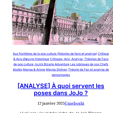
Aux frontières de la pop culture (théories de fans et analyse)
Critique
& Avis d’œuvre Historique
Critiques, Avis, Analyse, Théories de Fans
de pop culture
JoJo’s Bizarre Adventure
Les rubriques de nos Chefs
étoilés
Manga & Anime
Manga Shônen
Théorie de Fan et analyse de
personnages
[ANALYSE] À quoi servent les
poses dans JoJo ?
12 janvier 2025
Umeboshi