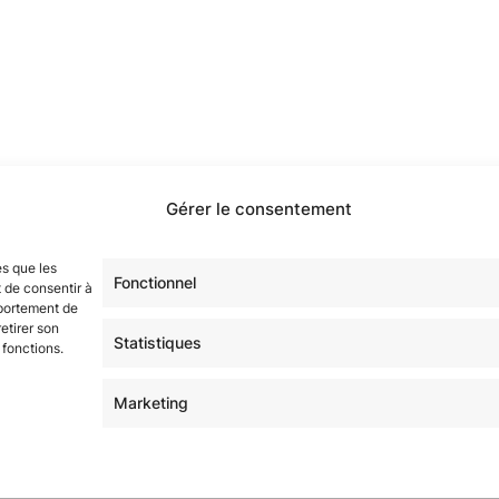
Gérer le consentement
étoilé·e·s en participant à notre groupe Facebook
« La Gala
sur tous nos réseaux !
es que les
Fonctionnel
 de consentir à
mportement de
etirer son
Statistiques
 fonctions.
Marketing
 | Thème Mesa WPEX par
WPExplorer
|
Politique de confident