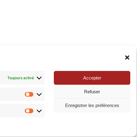
xie de la Pop-culture »
. N’hésitez pas à nous suivre
Accepter
Toujours activé
Refuser
Statistiques
Enregistrer les préférences
Marketing
ialité
|
Mentions légales