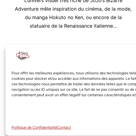
L’univers visuel très riche de JoJo’s Bizarre
Adventure mêle inspiration du cinéma, de la mode,
du manga Hokuto no Ken, ou encore de la
statuaire de la Renaissance italienne…
Nous vous invitons à rejoindre la communauté des 
Pour offrir les meilleures expériences, nous utilisons des technologies tell
cookies pour stocker et/ou accéder aux informations des appareils. Le fait
ces technologies nous permettra de traiter des données telles que le co
navigation ou les ID uniques sur ce site. Le fait de ne pas consentir ou de r
consentement peut avoir un effet négatif sur certaines caractéristiques et
© Revue de la Toile 2018 – 2026
Politique de Confidentialité
Contact