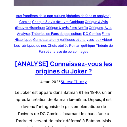
Aux frontières de la pop culture (théories de fans et analyse)
Comics
Critique & avis d’œuvre Gothique
Critique & Avis
d’œuvre Historique
Critique & avis films Netflix
Critiques, Avis,
Analyse, Théories de Fans de pop culture
DC Comics
Films
Historiques
Game’s anatomy (critiques et analyses jeux vidéo)
Les rubriques de nos Chefs étoilés
Roman gothique
Théorie de
Fan et analyse de personnages
[ANALYSE] Connaissez-vous les
origines du Joker ?
4 mai 2025
Steeve Henry
Le Joker est apparu dans Batman #1 en 1940, un an
après la création de Batman lui-même. Depuis, il est
devenu l’antagoniste le plus emblématique de
l’univers de DC Comics, incarnant le chaos face à
l’ordre et servant de miroir déformé à Batman. Mais