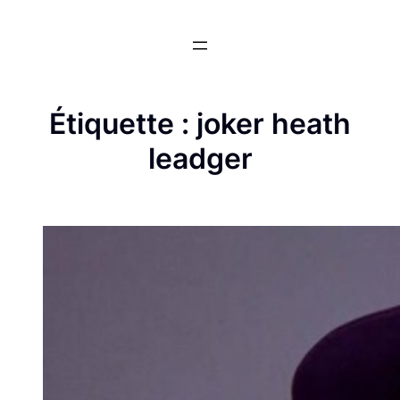
Aller
au
contenu
Étiquette :
joker heath
leadger