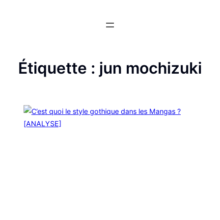
Aller
au
contenu
Étiquette :
jun mochizuki