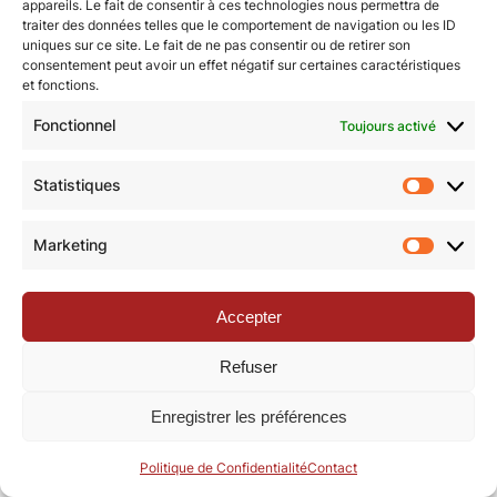
appareils. Le fait de consentir à ces technologies nous permettra de
© Revue de la Toile 2018 – 2026 | Thème Mesa WPEX par
traiter des données telles que le comportement de navigation ou les ID
uniques sur ce site. Le fait de ne pas consentir ou de retirer son
WPExplorer
|
Politique de confidentialité
|
Mentions légales
consentement peut avoir un effet négatif sur certaines caractéristiques
et fonctions.
Fonctionnel
Toujours activé
Statistiques
Statisti
Marketing
Marketi
Accepter
Refuser
Enregistrer les préférences
Politique de Confidentialité
Contact