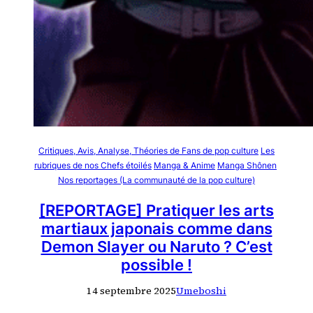
Critiques, Avis, Analyse, Théories de Fans de pop culture
Les
rubriques de nos Chefs étoilés
Manga & Anime
Manga Shônen
Nos reportages (La communauté de la pop culture)
[REPORTAGE] Pratiquer les arts
martiaux japonais comme dans
Demon Slayer ou Naruto ? C’est
possible !
14 septembre 2025
Umeboshi