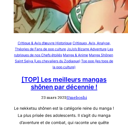
Critique & Avis d’œuvre Historique
Critiques, Avis, Analyse,
Théories de Fans de pop culture
JoJo’s Bizarre Adventure
Les
rubriques de nos Chefs étoilés
Manga & Anime
Manga Shônen
Saint Seiya (Les chevaliers du Zodiaque)
Top pop (les tops de
la pop culture)
[TOP] Les meilleurs mangas
shônen par décennie !
23 mars 2025
Umeboshi
Le nekketsu shônen est la catégorie reine du manga !
La plus prisée des adolescents. Il s’agit du manga
d’aventure et de combat, qui raconte une quête