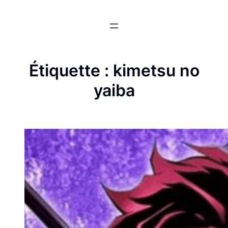
Aller
au
contenu
Étiquette :
kimetsu no
yaiba