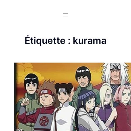
Aller
au
contenu
Étiquette :
kurama