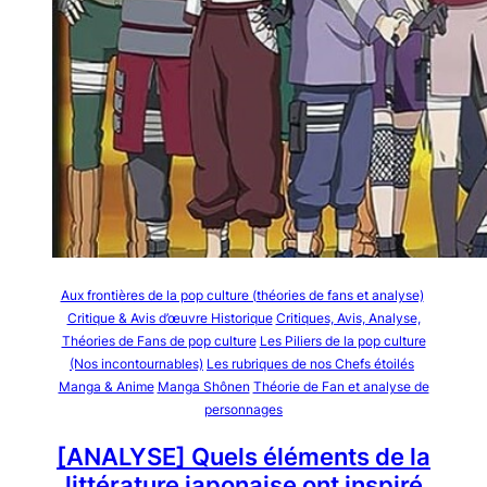
Aux frontières de la pop culture (théories de fans et analyse)
Critique & Avis d’œuvre Historique
Critiques, Avis, Analyse,
Théories de Fans de pop culture
Les Piliers de la pop culture
(Nos incontournables)
Les rubriques de nos Chefs étoilés
Manga & Anime
Manga Shônen
Théorie de Fan et analyse de
personnages
[ANALYSE] Quels éléments de la
littérature japonaise ont inspiré