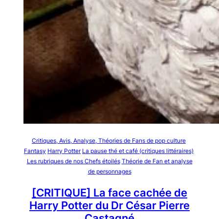
Critiques, Avis, Analyse, Théories de Fans de pop culture
Fantasy
Harry Potter
La pause thé et café (critiques littéraires)
Les rubriques de nos Chefs étoilés
Théorie de Fan et analyse
de personnages
[CRITIQUE] La face cachée de
Harry Potter du Dr César Pierre
Castagné