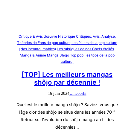
Critique & Avis d’œuvre Historique
Critiques, Avis, Analyse,
Théories de Fans de pop culture
Les Piliers de la pop culture
(Nos incontournables)
Les rubriques de nos Chefs étoilés
Manga & Anime
Manga Shôjo
Top pop (les tops de la pop
culture)
[TOP] Les meilleurs mangas
shôjo par décennie !
16 juin 2024
Umeboshi
Quel est le meilleur manga shôjo ? Saviez-vous que
l’âge d’or des shôjo se situe dans les années 70 ?
Retour sur l’évolution du shôjo manga au fil des
décennies…