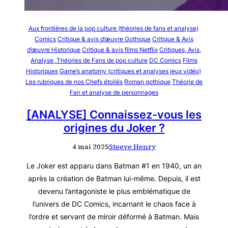
Aux frontières de la pop culture (théories de fans et analyse)
Comics
Critique & avis d’œuvre Gothique
Critique & Avis
d’œuvre Historique
Critique & avis films Netflix
Critiques, Avis,
Analyse, Théories de Fans de pop culture
DC Comics
Films
Historiques
Game’s anatomy (critiques et analyses jeux vidéo)
Les rubriques de nos Chefs étoilés
Roman gothique
Théorie de
Fan et analyse de personnages
[ANALYSE] Connaissez-vous les
origines du Joker ?
4 mai 2025
Steeve Henry
Le Joker est apparu dans Batman #1 en 1940, un an
après la création de Batman lui-même. Depuis, il est
devenu l’antagoniste le plus emblématique de
l’univers de DC Comics, incarnant le chaos face à
l’ordre et servant de miroir déformé à Batman. Mais