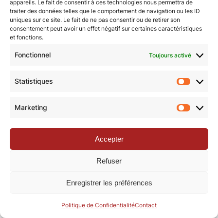
appareils. Le fait de consentir à ces technologies nous permettra de
traiter des données telles que le comportement de navigation ou les ID
uniques sur ce site. Le fait de ne pas consentir ou de retirer son
© Revue de la Toile 2018 – 2026 | Thème Mesa WPEX par
consentement peut avoir un effet négatif sur certaines caractéristiques
et fonctions.
WPExplorer
|
Politique de confidentialité
|
Mentions légales
Fonctionnel
Toujours activé
Statistiques
Statisti
Marketing
Marketi
Accepter
Refuser
Enregistrer les préférences
Politique de Confidentialité
Contact