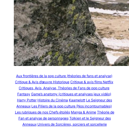
Aux frontières de la pop culture (théories de fans et analyse)
Critique & Avis d’œuvre Historique
Critique & avis films Netflix
Critiques, Avis, Analyse, Théories de Fans de pop culture
Fantasy
Game’s anatomy (critiques et analyses jeux vidéo)
Harry Potter
Histoire du Cinéma
Kaamelott
Le Seigneur des
Anneaux
Les Piliers de la pop culture (Nos incontournables)
Les rubriques de nos Chefs étoilés
Manga & Anime
Théorie de
Fan et analyse de personnages
Tolkien et le Seigneur des
Anneaux
Univers de Sorcières, sorciers et sorcellerie