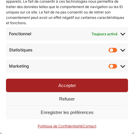
appareils. Le fait de consentir à ces technologies nous permettra de
traiter des données telles que le comportement de navigation ou les ID
uniques sur ce site. Le fait de ne pas consentir ou de retirer son
© Revue de la Toile 2018 – 2026 | Thème Mesa WPEX par
consentement peut avoir un effet négatif sur certaines caractéristiques
et fonctions.
WPExplorer
|
Politique de confidentialité
|
Mentions légales
Fonctionnel
Toujours activé
Statistiques
Statisti
Marketing
Marketi
Accepter
Refuser
Enregistrer les préférences
Politique de Confidentialité
Contact