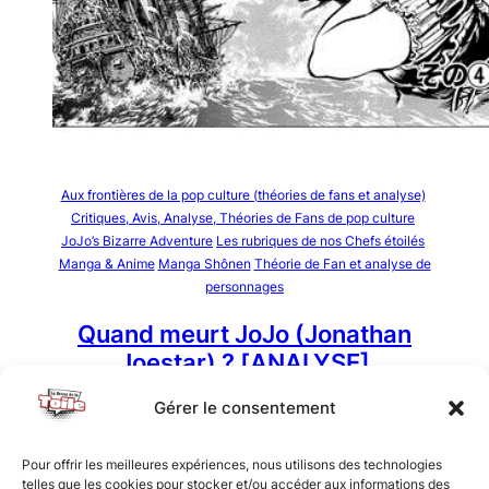
Aux frontières de la pop culture (théories de fans et analyse)
Critiques, Avis, Analyse, Théories de Fans de pop culture
JoJo’s Bizarre Adventure
Les rubriques de nos Chefs étoilés
Manga & Anime
Manga Shônen
Théorie de Fan et analyse de
personnages
Quand meurt JoJo (Jonathan
Joestar) ? [ANALYSE]
24 juillet 2024
Umeboshi
Gérer le consentement
JoJo’s Bizarre Adventure est un manga très inspiré
Pour offrir les meilleures expériences, nous utilisons des technologies
par le cinéma. La mort de Jonathan Joestar le 7
telles que les cookies pour stocker et/ou accéder aux informations des