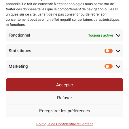
février 1889, n’y échappe pas… Alors, quel film a bien
appareils. Le fait de consentir à ces technologies nous permettra de
traiter des données telles que le comportement de navigation ou les ID
pu inspirer à l’auteur l’idée saugrenue de tuer son
uniques sur ce site. Le fait de ne pas consentir ou de retirer son
héros en pleine série ?? Nous avons enquêté sur ce
consentement peut avoir un effet négatif sur certaines caractéristiques
terrible crime !
et fonctions.
Fonctionnel
Toujours activé
Statistiques
Nous vous invitons à rejoindre la communauté des
Statisti
étoilé·e·s en participant à notre groupe Facebook
Marketing
« La Galaxie de la Pop-culture »
. N’hésitez pas à
Marketi
nous suivre sur tous nos réseaux !
Accepter
Refuser
Enregistrer les préférences
© Revue de la Toile 2018 – 2026 | Thème Mesa WPEX par
Politique de Confidentialité
Contact