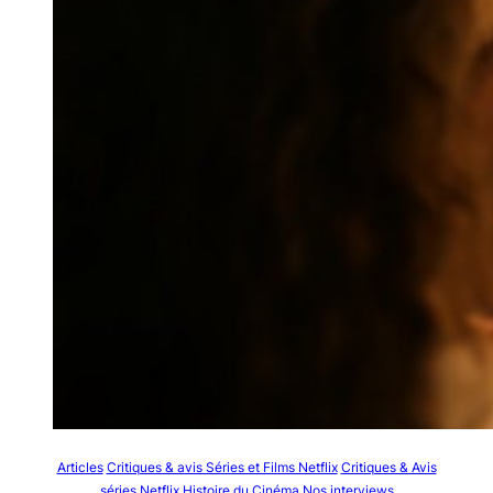
Articles
Critiques & avis Séries et Films Netflix
Critiques & Avis
séries Netflix
Histoire du Cinéma
Nos interviews