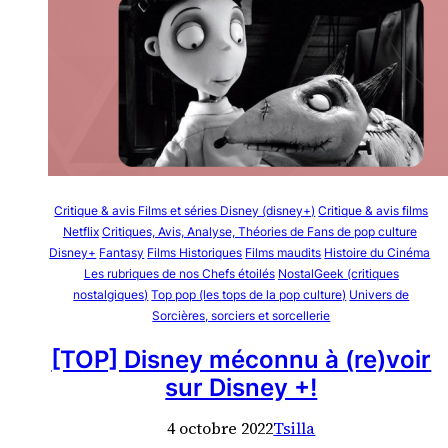
Critique & avis Films et séries Disney (disney+)
Critique & avis films
Netflix
Critiques, Avis, Analyse, Théories de Fans de pop culture
Disney+
Fantasy
Films Historiques
Films maudits
Histoire du Cinéma
Les rubriques de nos Chefs étoilés
NostalGeek (critiques
nostalgiques)
Top pop (les tops de la pop culture)
Univers de
Sorcières, sorciers et sorcellerie
[TOP] Disney méconnu à (re)voir
sur Disney +!
4 octobre 2022
Tsilla