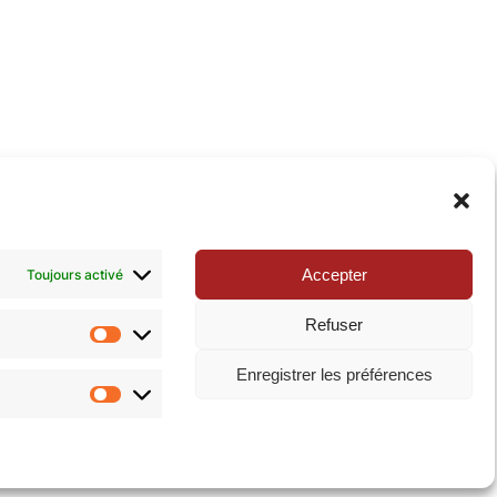
xie de la Pop-culture »
. N’hésitez pas à nous suivre
Accepter
Toujours activé
Refuser
Statistiques
Enregistrer les préférences
Marketing
ialité
|
Mentions légales