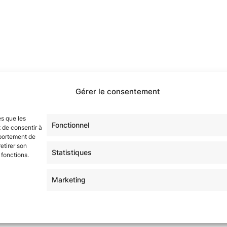
Gérer le consentement
étoilé·e·s en participant à notre groupe Facebook
« La Gala
sur tous nos réseaux !
es que les
Fonctionnel
 de consentir à
mportement de
etirer son
Statistiques
 fonctions.
Marketing
 | Thème Mesa WPEX par
WPExplorer
|
Politique de confident