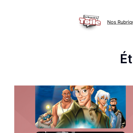
Aller
au
Nos Rubriq
contenu
Ét