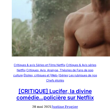
Critiques & avis Séries et Films Netflix
Critiques & Avis séries
Netflix
Critiques, Avis, Analyse, Théories de Fans de pop
culture
Étoiles, critiques et (Web-)Séries
Les rubriques de nos
Chefs étoilés
[CRITIQUE] Lucifer, la divine
comédie…policière sur Netflix
28 mai 2021
Justine Frugier