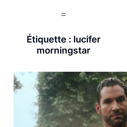
Aller
au
contenu
Étiquette :
lucifer
morningstar