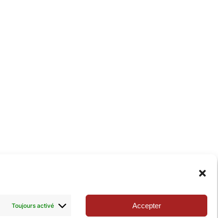
xie de la Pop-culture »
. N’hésitez pas à nous suivre
Accepter
Toujours activé