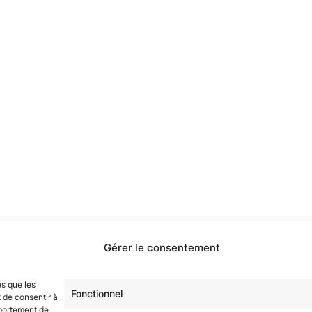
Gérer le consentement
étoilé·e·s en participant à notre groupe Facebook
« La Gala
es que les
Fonctionnel
 de consentir à
sur tous nos réseaux !
mportement de