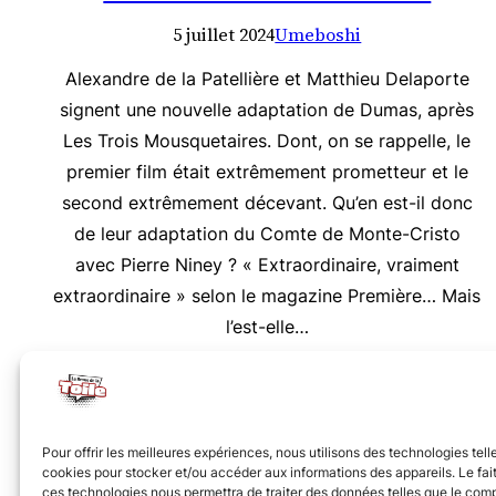
5 juillet 2024
Umeboshi
Alexandre de la Patellière et Matthieu Delaporte
signent une nouvelle adaptation de Dumas, après
Les Trois Mousquetaires. Dont, on se rappelle, le
premier film était extrêmement prometteur et le
second extrêmement décevant. Qu’en est-il donc
de leur adaptation du Comte de Monte-Cristo
avec Pierre Niney ? « Extraordinaire, vraiment
extraordinaire » selon le magazine Première… Mais
l’est-elle…
Nous vous invitons à rejoindre la communauté des 
Pour offrir les meilleures expériences, nous utilisons des technologies tell
cookies pour stocker et/ou accéder aux informations des appareils. Le fait
ces technologies nous permettra de traiter des données telles que le co