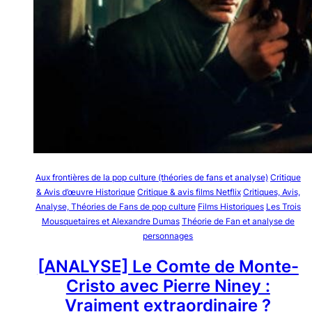
Aux frontières de la pop culture (théories de fans et analyse)
Critique
& Avis d’œuvre Historique
Critique & avis films Netflix
Critiques, Avis,
Analyse, Théories de Fans de pop culture
Films Historiques
Les Trois
Mousquetaires et Alexandre Dumas
Théorie de Fan et analyse de
personnages
[ANALYSE] Le Comte de Monte-
Cristo avec Pierre Niney :
Vraiment extraordinaire ?