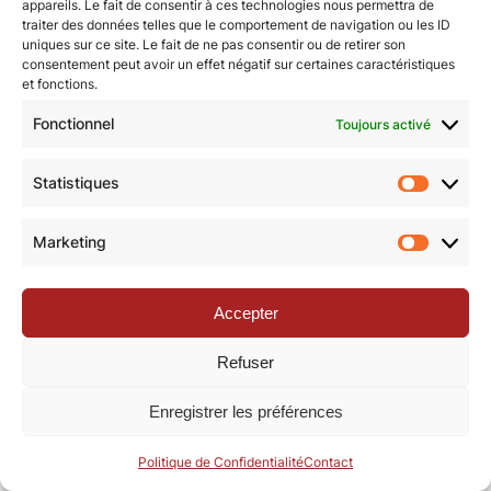
appareils. Le fait de consentir à ces technologies nous permettra de
traiter des données telles que le comportement de navigation ou les ID
uniques sur ce site. Le fait de ne pas consentir ou de retirer son
© Revue de la Toile 2018 – 2026 | Thème Mesa WPEX par
consentement peut avoir un effet négatif sur certaines caractéristiques
et fonctions.
WPExplorer
|
Politique de confidentialité
|
Mentions légales
Fonctionnel
Toujours activé
Statistiques
Statisti
Marketing
Marketi
Accepter
Refuser
Enregistrer les préférences
Politique de Confidentialité
Contact