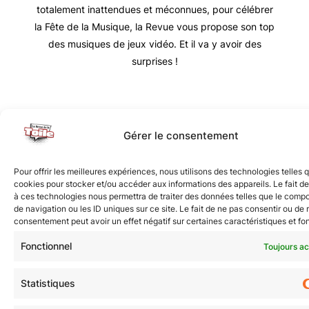
totalement inattendues et méconnues, pour célébrer
la Fête de la Musique, la Revue vous propose son top
des musiques de jeux vidéo. Et il va y avoir des
surprises !
Nous vous invitons à rejoindre la communauté des
Gérer le consentement
étoilé·e·s en participant à notre groupe Facebook
« La Galaxie de la Pop-culture »
. N’hésitez pas à
Pour offrir les meilleures expériences, nous utilisons des technologies telles 
nous suivre sur tous nos réseaux !
cookies pour stocker et/ou accéder aux informations des appareils. Le fait de
à ces technologies nous permettra de traiter des données telles que le comp
de navigation ou les ID uniques sur ce site. Le fait de ne pas consentir ou de r
consentement peut avoir un effet négatif sur certaines caractéristiques et fo
Fonctionnel
Toujours ac
Statistiques
© Revue de la Toile 2018 – 2026 | Thème Mesa WPEX par