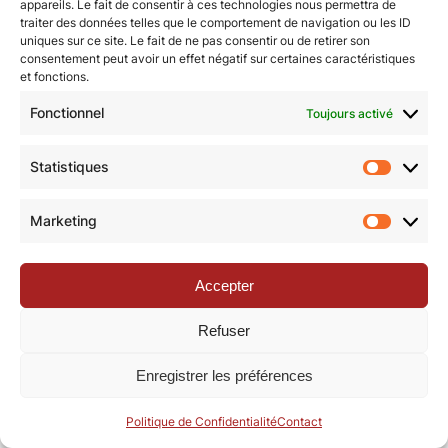
appareils. Le fait de consentir à ces technologies nous permettra de
traiter des données telles que le comportement de navigation ou les ID
uniques sur ce site. Le fait de ne pas consentir ou de retirer son
© Revue de la Toile 2018 – 2026 | Thème Mesa WPEX par
consentement peut avoir un effet négatif sur certaines caractéristiques
et fonctions.
WPExplorer
|
Politique de confidentialité
|
Mentions légales
Fonctionnel
Toujours activé
Statistiques
Statisti
Marketing
Marketi
Accepter
Refuser
Enregistrer les préférences
Politique de Confidentialité
Contact