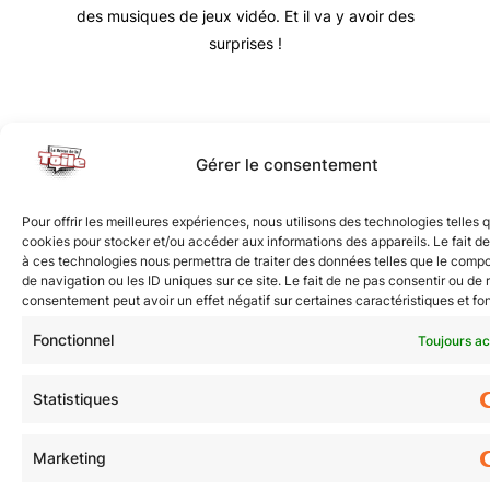
des musiques de jeux vidéo. Et il va y avoir des
surprises !
Nous vous invitons à rejoindre la communauté des
Gérer le consentement
étoilé·e·s en participant à notre groupe Facebook
« La Galaxie de la Pop-culture »
. N’hésitez pas à
Pour offrir les meilleures expériences, nous utilisons des technologies telles 
nous suivre sur tous nos réseaux !
cookies pour stocker et/ou accéder aux informations des appareils. Le fait de
à ces technologies nous permettra de traiter des données telles que le comp
de navigation ou les ID uniques sur ce site. Le fait de ne pas consentir ou de r
consentement peut avoir un effet négatif sur certaines caractéristiques et fo
Fonctionnel
Toujours ac
Statistiques
© Revue de la Toile 2018 – 2026 | Thème Mesa WPEX par
WPExplorer
|
Politique de confidentialité
|
Mentions légales
Marketing