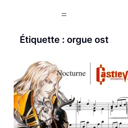
Aller
au
contenu
Étiquette :
orgue ost