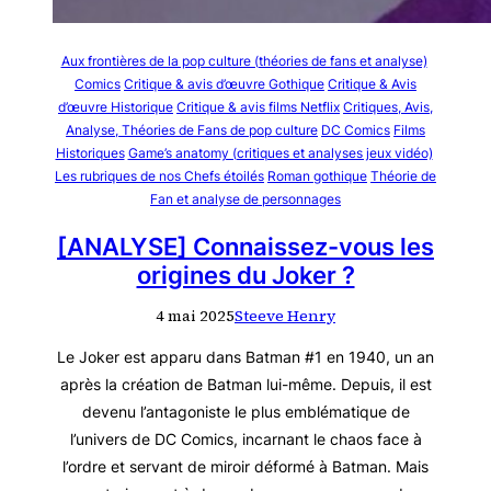
Aux frontières de la pop culture (théories de fans et analyse)
Comics
Critique & avis d’œuvre Gothique
Critique & Avis
d’œuvre Historique
Critique & avis films Netflix
Critiques, Avis,
Analyse, Théories de Fans de pop culture
DC Comics
Films
Historiques
Game’s anatomy (critiques et analyses jeux vidéo)
Les rubriques de nos Chefs étoilés
Roman gothique
Théorie de
Fan et analyse de personnages
[ANALYSE] Connaissez-vous les
origines du Joker ?
4 mai 2025
Steeve Henry
Le Joker est apparu dans Batman #1 en 1940, un an
après la création de Batman lui-même. Depuis, il est
devenu l’antagoniste le plus emblématique de
l’univers de DC Comics, incarnant le chaos face à
l’ordre et servant de miroir déformé à Batman. Mais