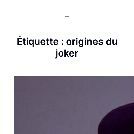
Aller
au
contenu
Étiquette :
origines du
joker