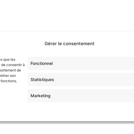
étoilé·e·s en participant à notre groupe Facebook
« La Gala
Gérer le consentement
sur tous nos réseaux !
es que les
Fonctionnel
 de consentir à
mportement de
etirer son
Statistiques
 fonctions.
Marketing
 | Thème Mesa WPEX par
WPExplorer
|
Politique de confident