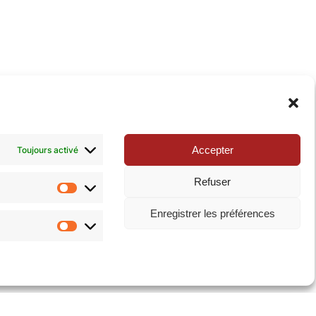
xie de la Pop-culture »
. N’hésitez pas à nous suivre
Accepter
Toujours activé
Refuser
Statistiques
Enregistrer les préférences
Marketing
ialité
|
Mentions légales