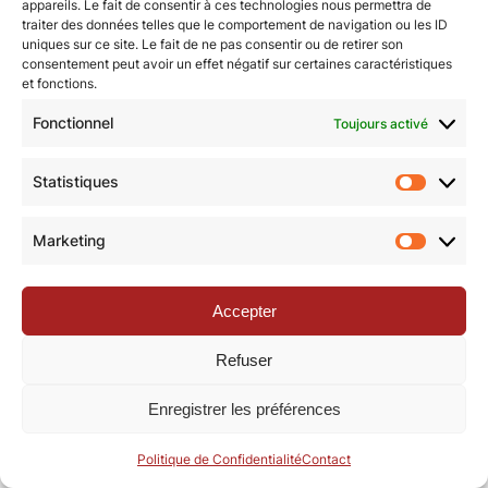
appareils. Le fait de consentir à ces technologies nous permettra de
traiter des données telles que le comportement de navigation ou les ID
uniques sur ce site. Le fait de ne pas consentir ou de retirer son
© Revue de la Toile 2018 – 2026 | Thème Mesa WPEX par
consentement peut avoir un effet négatif sur certaines caractéristiques
et fonctions.
WPExplorer
|
Politique de confidentialité
|
Mentions légales
Fonctionnel
Toujours activé
Statistiques
Statisti
Marketing
Marketi
Accepter
Refuser
Enregistrer les préférences
Politique de Confidentialité
Contact