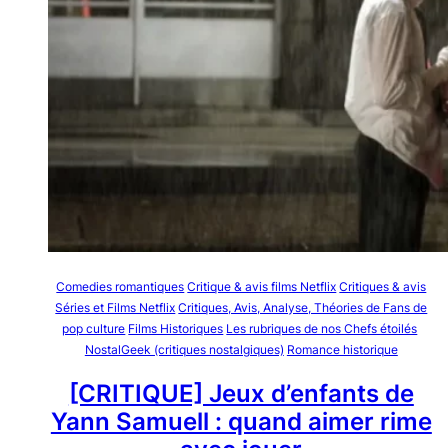
Comedies romantiques
Critique & avis films Netflix
Critiques & avis
Séries et Films Netflix
Critiques, Avis, Analyse, Théories de Fans de
pop culture
Films Historiques
Les rubriques de nos Chefs étoilés
NostalGeek (critiques nostalgiques)
Romance historique
[CRITIQUE] Jeux d’enfants de
Yann Samuell : quand aimer rime