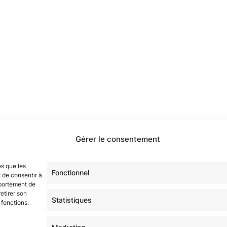
Gérer le consentement
étoilé·e·s en participant à notre groupe Facebook
« La Gala
es que les
sur tous nos réseaux !
Fonctionnel
 de consentir à
mportement de
etirer son
Statistiques
 fonctions.