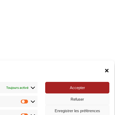
xie de la Pop-culture »
. N’hésitez pas à nous suivre
Accepter
Toujours activé
Refuser
Statistiques
Enregistrer les préférences