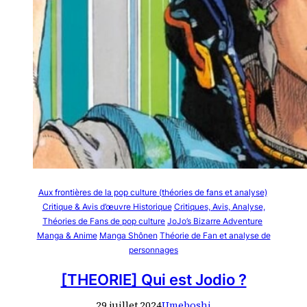
Aux frontières de la pop culture (théories de fans et analyse)
Critique & Avis d’œuvre Historique
Critiques, Avis, Analyse,
Théories de Fans de pop culture
JoJo’s Bizarre Adventure
Manga & Anime
Manga Shônen
Théorie de Fan et analyse de
personnages
[THEORIE] Qui est Jodio ?
29 juillet 2024
Umeboshi