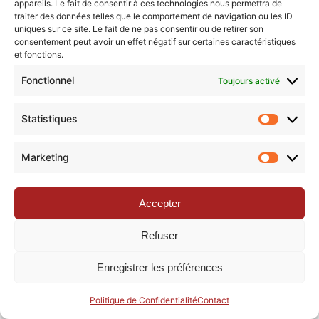
appareils. Le fait de consentir à ces technologies nous permettra de
traiter des données telles que le comportement de navigation ou les ID
uniques sur ce site. Le fait de ne pas consentir ou de retirer son
consentement peut avoir un effet négatif sur certaines caractéristiques
© Revue de la Toile 2018 – 2026 | Thème Mesa WPEX par
et fonctions.
WPExplorer
|
Politique de confidentialité
|
Mentions légales
Fonctionnel
Toujours activé
Statistiques
Statisti
Marketing
Marketi
Accepter
Refuser
Enregistrer les préférences
Politique de Confidentialité
Contact