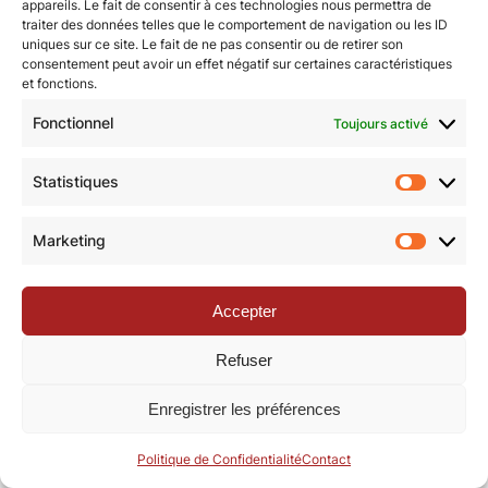
appareils. Le fait de consentir à ces technologies nous permettra de
traiter des données telles que le comportement de navigation ou les ID
uniques sur ce site. Le fait de ne pas consentir ou de retirer son
© Revue de la Toile 2018 – 2026 | Thème Mesa WPEX par
consentement peut avoir un effet négatif sur certaines caractéristiques
et fonctions.
WPExplorer
|
Politique de confidentialité
|
Mentions légales
Fonctionnel
Toujours activé
Statistiques
Statisti
Marketing
Marketi
Accepter
Refuser
Enregistrer les préférences
Politique de Confidentialité
Contact