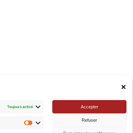
xie de la Pop-culture »
. N’hésitez pas à nous suivre
Accepter
Toujours activé
Refuser
Statistiques