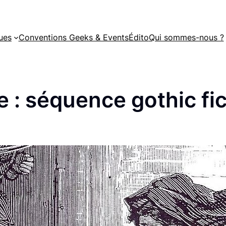
ues
Conventions Geeks & Events
Édito
Qui sommes-nous ?
e :
séquence gothic fic