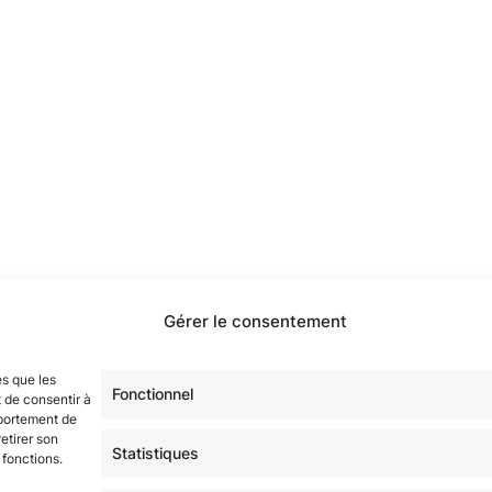
Gérer le consentement
étoilé·e·s en participant à notre groupe Facebook
« La Gala
es que les
sur tous nos réseaux !
Fonctionnel
 de consentir à
mportement de
etirer son
Statistiques
 fonctions.