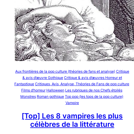
Aux frontières de la pop culture (théories de fans et analyse)
Critique
& avis d’œuvre Gothique
Critique & avis d’œuvres Horreur et
Fantastique
Critiques, Avis, Analyse, Théories de Fans de pop culture
Films d’horreur
Halloween
Les rubriques de nos Chefs étoilés
Monstres
Roman gothique
Top pop (les tops de la pop culture)
Vampire
[Top] Les 8 vampires les plus
célèbres de la littérature