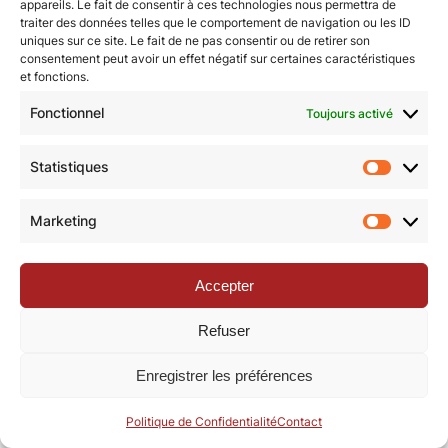
appareils. Le fait de consentir à ces technologies nous permettra de
© Revue de la Toile 2018 – 2026 | Thème Mesa WPEX par
traiter des données telles que le comportement de navigation ou les ID
uniques sur ce site. Le fait de ne pas consentir ou de retirer son
WPExplorer
|
Politique de confidentialité
|
Mentions légales
consentement peut avoir un effet négatif sur certaines caractéristiques
et fonctions.
Fonctionnel
Toujours activé
Statistiques
Statisti
Marketing
Marketi
Accepter
Refuser
Enregistrer les préférences
Politique de Confidentialité
Contact