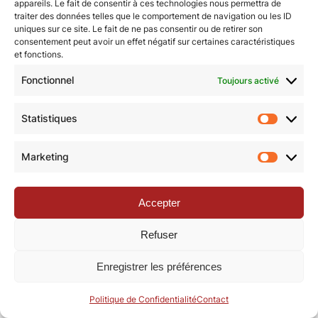
appareils. Le fait de consentir à ces technologies nous permettra de
© Revue de la Toile 2018 – 2026 | Thème Mesa WPEX par
traiter des données telles que le comportement de navigation ou les ID
uniques sur ce site. Le fait de ne pas consentir ou de retirer son
WPExplorer
|
Politique de confidentialité
|
Mentions légales
consentement peut avoir un effet négatif sur certaines caractéristiques
et fonctions.
Fonctionnel
Toujours activé
Statistiques
Statisti
Marketing
Marketi
Accepter
Refuser
Enregistrer les préférences
Politique de Confidentialité
Contact