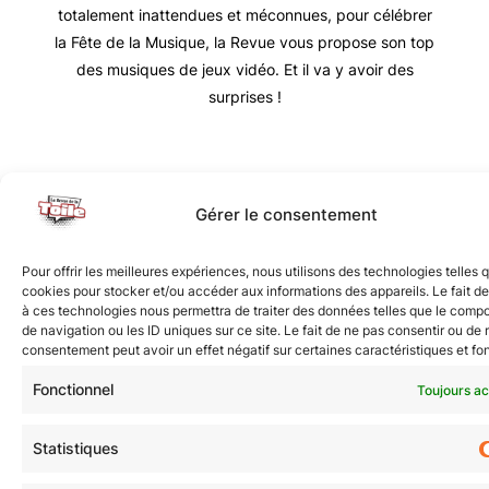
totalement inattendues et méconnues, pour célébrer
la Fête de la Musique, la Revue vous propose son top
des musiques de jeux vidéo. Et il va y avoir des
surprises !
Nous vous invitons à rejoindre la communauté des
Gérer le consentement
étoilé·e·s en participant à notre groupe Facebook
« La Galaxie de la Pop-culture »
. N’hésitez pas à
Pour offrir les meilleures expériences, nous utilisons des technologies telles 
nous suivre sur tous nos réseaux !
cookies pour stocker et/ou accéder aux informations des appareils. Le fait de
à ces technologies nous permettra de traiter des données telles que le comp
de navigation ou les ID uniques sur ce site. Le fait de ne pas consentir ou de r
consentement peut avoir un effet négatif sur certaines caractéristiques et fo
Fonctionnel
Toujours ac
Statistiques
© Revue de la Toile 2018 – 2026 | Thème Mesa WPEX par