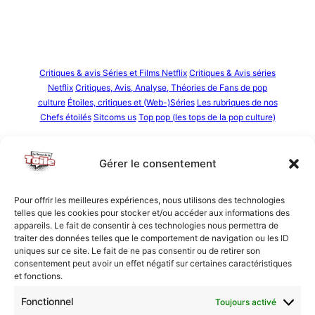
Critiques & avis Séries et Films Netflix
Critiques & Avis séries
Netflix
Critiques, Avis, Analyse, Théories de Fans de pop
culture
Étoiles, critiques et (Web-)Séries
Les rubriques de nos
Chefs étoilés
Sitcoms us
Top pop (les tops de la pop culture)
[TOP] Les meilleures sitcoms us
Gérer le consentement
26 avril 2021
Tsilla
Vous souhaitez regarder des sitcoms mais vous ne
Pour offrir les meilleures expériences, nous utilisons des technologies
telles que les cookies pour stocker et/ou accéder aux informations des
savez pas lesquelles choisir ? Cet article de la Revue
appareils. Le fait de consentir à ces technologies nous permettra de
de la Toile est fait pour vous !
traiter des données telles que le comportement de navigation ou les ID
uniques sur ce site. Le fait de ne pas consentir ou de retirer son
consentement peut avoir un effet négatif sur certaines caractéristiques
et fonctions.
Fonctionnel
Toujours activé
Nous vous invitons à rejoindre la communauté des