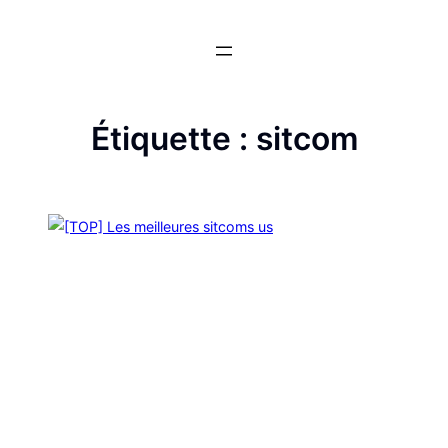
Aller
au
contenu
Étiquette :
sitcom