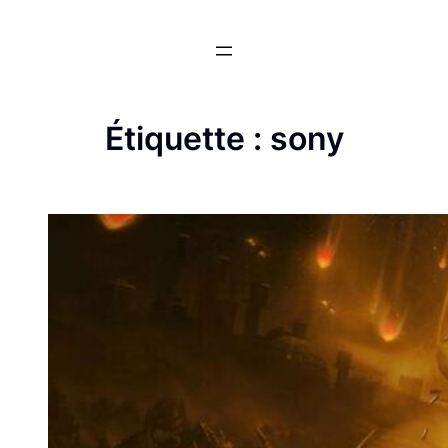
Aller
au
contenu
Étiquette :
sony