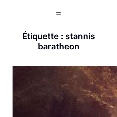
Aller
au
contenu
Étiquette :
stannis
baratheon