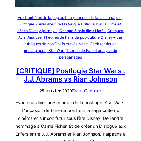
Aux frontières de la pop culture (théories de fans et analyse)
Critique & Avis d’œuvre Historique
Critique & avis Films et
séries Disney (disney+)
Critique & avis films Netflix
Critiques,
Avis, Analyse, Théories de Fans de pop culture
Disney+
Les
rubriques de nos Chefs étoilés
NostalGeek (critiques
nostalgiques)
Star Wars
Théorie de Fan et analyse de
personnages
[CRITIQUE] Postlogie Star Wars :
J.J. Abrams vs Rian Johnson
25 janvier 2020
Evan Garnier
Evan nous livre une critique de la postlogie Star Wars.
L’occasion de faire un point sur la saga culte du
cinéma et sur son futur sous l’ère Disney. De rendre
hommage à Carrie Fisher. Et de créer un Dialogue aux
Enfers entre J.J. Abrams et Rian Johnson. Palpatine a