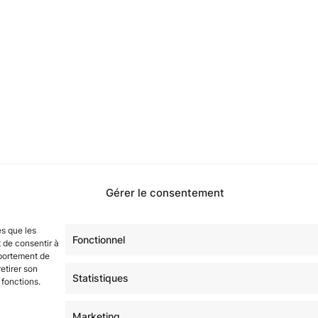
Gérer le consentement
étoilé·e·s en participant à notre groupe Facebook
« La Gala
es que les
sur tous nos réseaux !
Fonctionnel
 de consentir à
mportement de
etirer son
Statistiques
 fonctions.
Marketing