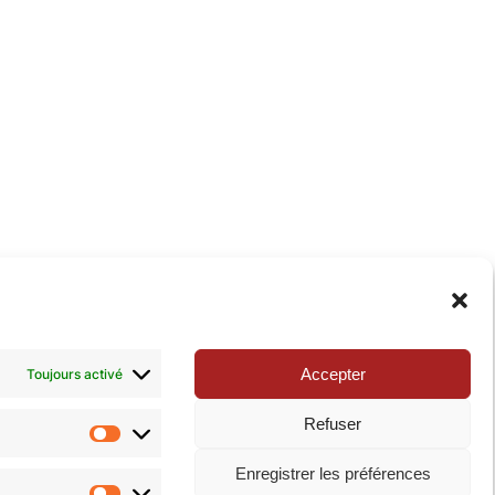
xie de la Pop-culture »
. N’hésitez pas à nous suivre
Accepter
Toujours activé
Refuser
Statistiques
Enregistrer les préférences