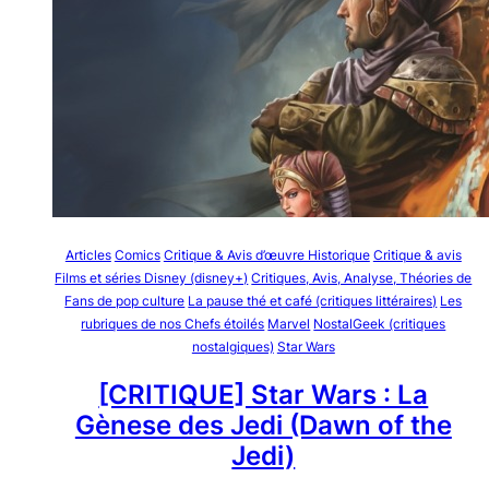
Articles
Comics
Critique & Avis d’œuvre Historique
Critique & avis
Films et séries Disney (disney+)
Critiques, Avis, Analyse, Théories de
Fans de pop culture
La pause thé et café (critiques littéraires)
Les
rubriques de nos Chefs étoilés
Marvel
NostalGeek (critiques
nostalgiques)
Star Wars
[CRITIQUE] Star Wars : La
Gènese des Jedi (Dawn of the
Jedi)