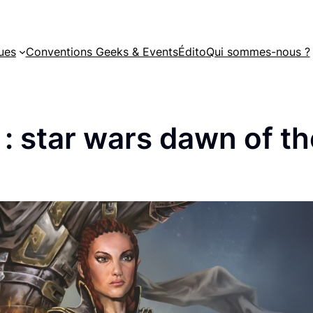
ues
Conventions Geeks & Events
Édito
Qui sommes-nous ?
 :
star wars dawn of th