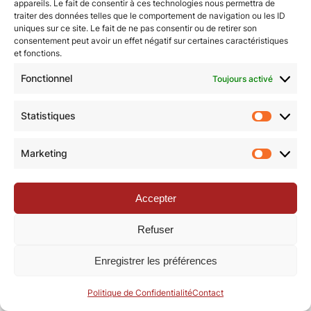
appareils. Le fait de consentir à ces technologies nous permettra de
traiter des données telles que le comportement de navigation ou les ID
uniques sur ce site. Le fait de ne pas consentir ou de retirer son
© Revue de la Toile 2018 – 2026 | Thème Mesa WPEX par
consentement peut avoir un effet négatif sur certaines caractéristiques
et fonctions.
WPExplorer
|
Politique de confidentialité
|
Mentions légales
Fonctionnel
Toujours activé
Statistiques
Statisti
Marketing
Marketi
Accepter
Refuser
Enregistrer les préférences
Politique de Confidentialité
Contact