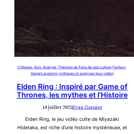
Critiques, Avis, Analyse, Théories de Fans de pop culture
Fantasy
Game’s anatomy (critiques et analyses jeux vidéo)
Elden Ring : Inspiré par Game of
Thrones, les mythes et l’Histoire
14 juillet 2025
Evan Garnier
Elden Ring, le jeu vidéo culte de Miyazaki
Hidetaka, est riche d’une histoire mystérieuse, et