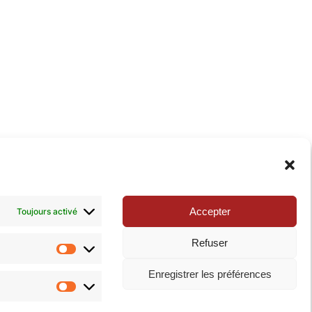
xie de la Pop-culture »
. N’hésitez pas à nous suivre
Accepter
Toujours activé
Refuser
Statistiques
Enregistrer les préférences
Marketing