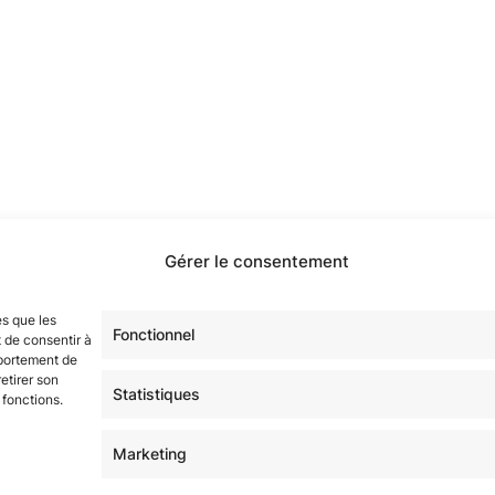
Gérer le consentement
étoilé·e·s en participant à notre groupe Facebook
« La Gala
sur tous nos réseaux !
es que les
Fonctionnel
 de consentir à
mportement de
etirer son
Statistiques
 fonctions.
Marketing