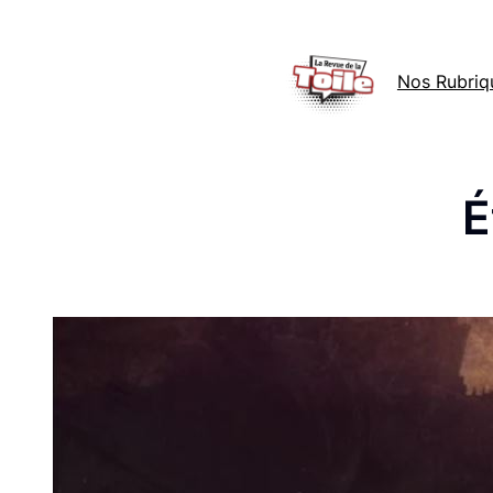
Aller
au
Nos Rubriq
contenu
É