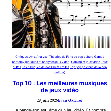
Critiques, Avis, Analyse, Théories de Fans de pop culture
Game’s
anatomy (critiques et analyses jeux vidéo)
Gaming et jeux video
Jeux
cultes
Les rubriques de nos Chefs étoilés
Top pop (les tops de la pop
culture)
Top 10 : Les meilleures musiques
de jeux vidéo
28 juin 2026
Evan Garnier
La bande-son est l’âme d’un jeu vidéo. Et nombre