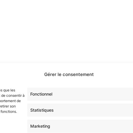
Gérer le consentement
étoilé·e·s en participant à notre groupe Facebook
« La Gala
sur tous nos réseaux !
es que les
Fonctionnel
 de consentir à
mportement de
etirer son
Statistiques
 fonctions.
Marketing