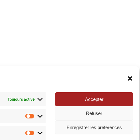
xie de la Pop-culture »
. N’hésitez pas à nous suivre
Accepter
Toujours activé
Refuser
Statistiques
Enregistrer les préférences
Marketing