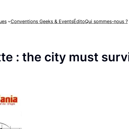
ues
Conventions Geeks & Events
Édito
Qui sommes-nous ?
te :
the city must surv