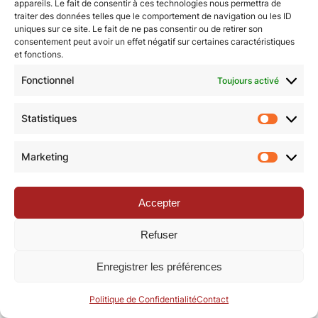
appareils. Le fait de consentir à ces technologies nous permettra de
traiter des données telles que le comportement de navigation ou les ID
uniques sur ce site. Le fait de ne pas consentir ou de retirer son
© Revue de la Toile 2018 – 2026 | Thème Mesa WPEX par
consentement peut avoir un effet négatif sur certaines caractéristiques
et fonctions.
WPExplorer
|
Politique de confidentialité
|
Mentions légales
Fonctionnel
Toujours activé
Statistiques
Statisti
Marketing
Marketi
Accepter
Refuser
Enregistrer les préférences
Politique de Confidentialité
Contact