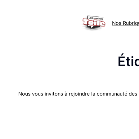
Aller
au
Nos Rubriq
contenu
Éti
Nous vous invitons à rejoindre la communauté des 