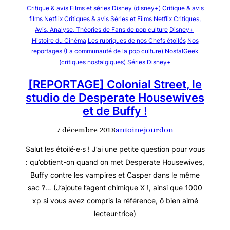
Critique & avis Films et séries Disney (disney+)
Critique & avis
films Netflix
Critiques & avis Séries et Films Netflix
Critiques,
Avis, Analyse, Théories de Fans de pop culture
Disney+
Histoire du Cinéma
Les rubriques de nos Chefs étoilés
Nos
reportages (La communauté de la pop culture)
NostalGeek
(critiques nostalgiques)
Séries Disney+
[REPORTAGE] Colonial Street, le
studio de Desperate Housewives
et de Buffy !
7 décembre 2018
antoinejourdon
Salut les étoilé·e·s ! J’ai une petite question pour vous
: qu’obtient-on quand on met Desperate Housewives,
Buffy contre les vampires et Casper dans le même
sac ?… (J’ajoute l’agent chimique X !, ainsi que 1000
xp si vous avez compris la référence, ô bien aimé
lecteur·trice)