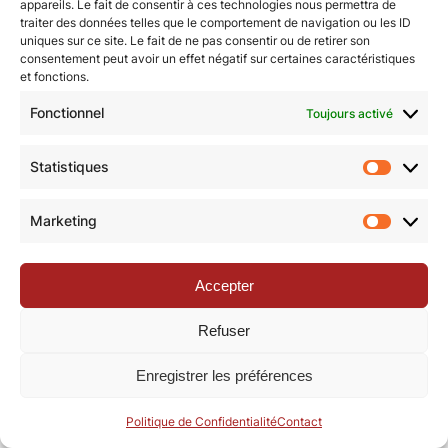
appareils. Le fait de consentir à ces technologies nous permettra de
traiter des données telles que le comportement de navigation ou les ID
uniques sur ce site. Le fait de ne pas consentir ou de retirer son
© Revue de la Toile 2018 – 2026 | Thème Mesa WPEX par
consentement peut avoir un effet négatif sur certaines caractéristiques
et fonctions.
WPExplorer
|
Politique de confidentialité
|
Mentions légales
Fonctionnel
Toujours activé
Statistiques
Statisti
Marketing
Marketi
Accepter
Refuser
Enregistrer les préférences
Politique de Confidentialité
Contact