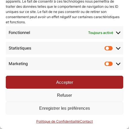
appareils. Le fait de consentir à ces technologies nous permettra de
traiter des données telles que le comportement de navigation ou les ID
uniques sur ce site. Le fait de ne pas consentir ou de retirer son
© Revue de la Toile 2018 – 2026 | Thème Mesa WPEX par
consentement peut avoir un effet négatif sur certaines caractéristiques
et fonctions.
WPExplorer
|
Politique de confidentialité
|
Mentions légales
Fonctionnel
Toujours activé
Statistiques
Statisti
Marketing
Marketi
Accepter
Refuser
Enregistrer les préférences
Politique de Confidentialité
Contact