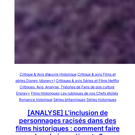
Critique & Avis d’œuvre Historique
Critique & avis Films et
séries Disney (disney+)
Critiques & avis Séries et Films Netflix
Critiques, Avis, Analyse, Théories de Fans de pop culture
Disney+
Films Historiques
Les rubriques de nos Chefs étoilés
Romance historique
Séries britanniques
Séries historiques
[ANALYSE] L’inclusion de
personnages racisés dans des
films historiques : comment faire