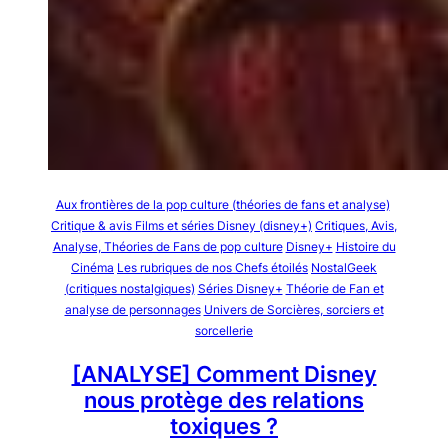
Aux frontières de la pop culture (théories de fans et analyse)
Critique & avis Films et séries Disney (disney+)
Critiques, Avis,
Analyse, Théories de Fans de pop culture
Disney+
Histoire du
Cinéma
Les rubriques de nos Chefs étoilés
NostalGeek
(critiques nostalgiques)
Séries Disney+
Théorie de Fan et
analyse de personnages
Univers de Sorcières, sorciers et
sorcellerie
[ANALYSE] Comment Disney
nous protège des relations
toxiques ?